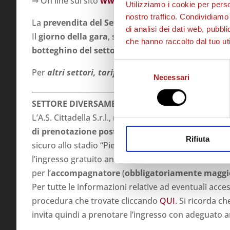
⇒ On line sul sito
www.sport.ticketone.it
(Clicca
Q
Utilizziamo i cookie per perso
nostro traffico. Condividiamo 
La
prevendita del Settore Ospiti
chiude SABATO 27
di analisi dei dati web, pubbl
Il
giorno della gara
, sempre in accordo con quanto
che hanno raccolto dal tuo uti
botteghino del settore ospiti rimarrà chiuso
.
Selezione
Per
altri settori, tariffe e mappa del Tombolato
cl
Necessari
del
consenso
SETTORE DIVERSAMENTE ABILI
L’A.S. Cittadella S.r.l., nel rispetto delle normative
di prenotazione posti per le persone diversament
Rifiuta
sicuro allo stadio “Pier Cesare Tombolato”. Se la p
l’ingresso gratuito anche
per l’
accompagnatore
(
obbligatoriamente magg
Per tutte le informazioni relative ad eventuali accessi
procedura che trovate cliccando
QUI
. Si ricorda ch
invita quindi a prenotare l’ingresso con adeguato a