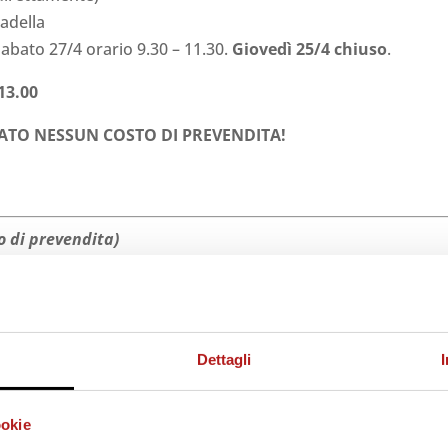
tadella
sabato 27/4 orario 9.30 – 11.30.
Giovedì 25/4 chiuso
.
13.00
CATO NESSUN COSTO DI PREVENDITA!
o di prevendita)
senza quindi nessun obbligo di possesso della Tessera del
Dettagli
ivenditori
).
ookie