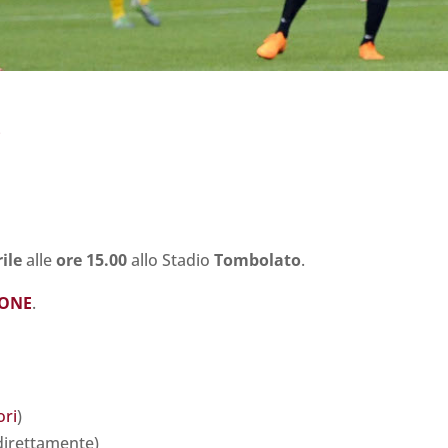
i
ile
alle
ore 15.00
allo Stadio
Tombolato
.
TONE
.
ori
)
direttamente)