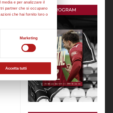
l media e per analizzare il
ostri partner che si occupano
MATCH PROGRAM
.
azioni che hai fornito loro o
Marketing
to
Accetta tutti