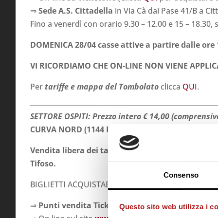
⇒
Sede A.S. Cittadella
in Via Cà dai Pase 41/B a Cit
Fino a venerdì con orario 9.30 – 12.00 e 15 – 18.30, 
DOMENICA 28/04 casse attive a partire dalle ore 
VI RICORDIAMO CHE ON-LINE NON VIENE APPLI
Per
tariffe e mappa del Tombolato
clicca
QUI
.
SETTORE OSPITI: Prezzo intero € 14,00 (comprensiv
CURVA NORD (1144 Posti scoperti)
Vendita libera dei tagliandi del settore ospiti, 
Tifoso.
Consenso
BIGLIETTI ACQUISTABILI PRESSO:
⇒
Punti vendita Ticketone
di tutta Italia (
ricerca r
Questo sito web utilizza i c