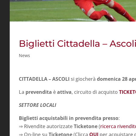
Biglietti Cittadella – Ascol
News
CITTADELLA – ASCOLI
si giocherà
domenica 28 apr
La
prevendita
è
attiva
, circuito di acquisto
TICKE
SETTORE LOCALI
Biglietti acquistabili in prevendita presso
:
⇒ Rivendite autorizzate
Ticketone
(
ricerca rivendit
⇒ On-line su
Ticketone
(Clicca
QUI
per acquistare 