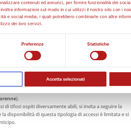
UI
per la gara).
nalizzare contenuti ed annunci, per fornire funzionalità dei socia
inoltre informazioni sul modo in cui utilizzi il nostro sito con i n
 APRILE alle ore 19.00
, come da disposizione Ministeriale
icità e social media, i quali potrebbero combinarle con altre inform
 deliberato dalle Autorità Competenti in materia,
il
lizzo dei loro servizi.
icca
QUI
.
Preferenze
Statistiche
 previste dal D.M. 06/06/2005,
ha istituito un servizio gratui
e abili
che consentirà di rendere l’ingresso più agevole e
Accetta selezionati
ersona diversamente abile necessita di assistenza è previsto
iorenne
).
 di tifosi ospiti diversamente abili, si invita a seguire la
e la disponibilità di questa tipologia di accessi è limitata e si
nticipo.