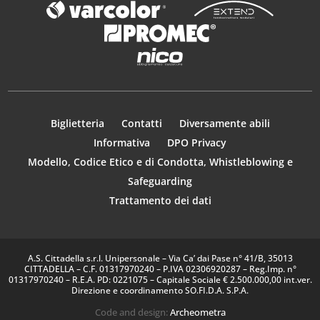
Biglietteria
Contatti
Diversamente abili
Informativa
DPO Privacy
Modello, Codice Etico e di Condotta, Whistleblowing e
Safeguarding
Trattamento dei dati
A.S. Cittadella s.r.l. Unipersonale – Via Ca’ dai Pase n° 41/B, 35013
CITTADELLA – C.F. 01317970240 – P.IVA 02306920287 – Reg.Imp. n°
01317970240 – R.E.A. PD: 0221075 – Capitale Sociale € 2.500.000,00 int.ver.
Direzione e coordinamento SO.FI.D.A. S.P.A.
Code and design:
Archeometra