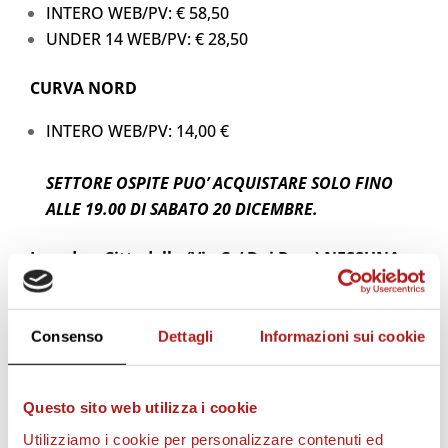
INTERO WEB/PV: € 58,50
UNDER 14 WEB/PV: € 28,50
CURVA NORD
INTERO WEB/PV: 14,00 €
SETTORE OSPITE PUO’ ACQUISTARE SOLO FINO
ALLE 19.00 DI SABATO 20 DICEMBRE.
In sede a Cittadella (Via Ca’ Dai Pase) NESSUNA
VENDITA o PRENOTAZIONE.
Per bambini sotto i 3 anni
non è necessario
Consenso
Dettagli
Informazioni sui cookie
acquistare il tagliando.
STADIO PIER CESARE TOMBOLATO
Questo sito web utilizza i cookie
REGOLAMENTO USO STADIO
Utilizziamo i cookie per personalizzare contenuti ed