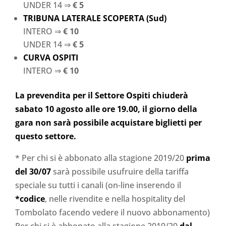
UNDER 14 ⇒
€ 5
TRIBUNA LATERALE SCOPERTA (Sud)
INTERO ⇒
€ 10
UNDER 14 ⇒
€ 5
CURVA OSPITI
INTERO ⇒
€ 10
La prevendita per il Settore Ospiti chiuderà
sabato 10 agosto alle ore 19.00, il giorno della
gara non sarà possibile acquistare biglietti per
questo settore.
* Per chi si è abbonato alla stagione 2019/20
prima
del 30/07
sarà possibile usufruire della tariffa
speciale su tutti i canali (on-line inserendo il
*codice
, nelle rivendite e nella hospitality del
Tombolato facendo vedere il nuovo abbonamento)
Per chi si è abbonato alla stagione 2019/20
dal