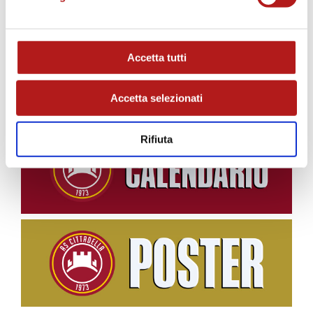
ATTENZIONE senza il 20 iniziale!!!
Accetta tutti
STAGIONE 2026/27
Accetta selezionati
Rifiuta