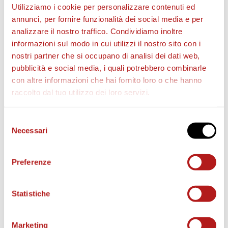
Utilizziamo i cookie per personalizzare contenuti ed
annunci, per fornire funzionalità dei social media e per
analizzare il nostro traffico. Condividiamo inoltre
informazioni sul modo in cui utilizzi il nostro sito con i
nostri partner che si occupano di analisi dei dati web,
*In rosso il codice per chi ha abbonamento su CittaCard
pubblicità e social media, i quali potrebbero combinarle
con altre informazioni che hai fornito loro o che hanno
ATTENZIONE: qui senza il 20 iniziale!!!
raccolto dal tuo utilizzo dei loro servizi.
Selezione
Necessari
del
consenso
Preferenze
Statistiche
*In rosso il codice per chi ha abbonamento su Fistop:
Marketing