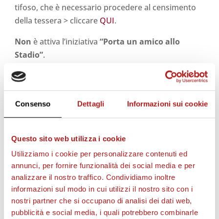
tifoso, che è necessario procedere al censimento
della tessera > cliccare
QUI
.
Non
è attiva l’iniziativa
“Porta un amico allo
Stadio”
.
Per gli
UNDER 14
non è necessaria la
TESSERA DEL
TIFOSO
per accedere alla Curva ospiti (obbligo
accompagnati).
Consenso
Dettagli
Informazioni sui cookie
Questo sito web utilizza i cookie
STAGIONE 2026/27
Utilizziamo i cookie per personalizzare contenuti ed
annunci, per fornire funzionalità dei social media e per
analizzare il nostro traffico. Condividiamo inoltre
informazioni sul modo in cui utilizzi il nostro sito con i
nostri partner che si occupano di analisi dei dati web,
pubblicità e social media, i quali potrebbero combinarle