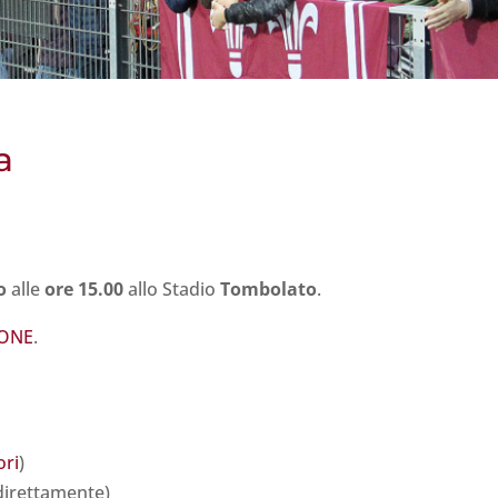
a
io
alle
ore 15.00
allo Stadio
Tombolato
.
TONE
.
ori
)
direttamente)