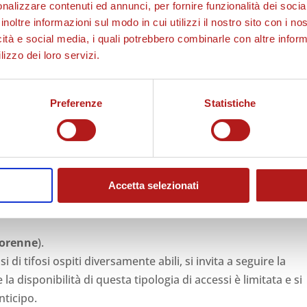
UI
per la gara).
nalizzare contenuti ed annunci, per fornire funzionalità dei socia
8 FEBBRAIO alle ore 19.00
, come da disposizione
inoltre informazioni sul modo in cui utilizzi il nostro sito con i n
icità e social media, i quali potrebbero combinarle con altre inform
lizzo dei loro servizi.
 deliberato dalle Autorità Competenti in materia,
il
Preferenze
Statistiche
icca
QUI
.
 previste dal D.M. 06/06/2005,
ha istituito un servizio gratui
Accetta selezionati
e abili
che consentirà di rendere l’ingresso più agevole e
ersona diversamente abile necessita di assistenza è previsto
iorenne
).
 di tifosi ospiti diversamente abili, si invita a seguire la
e la disponibilità di questa tipologia di accessi è limitata e si
nticipo.