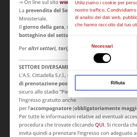
⇒ On line sul sito
www.sport.ticketone.it
(Clicca
Q
Utilizziamo i cookie per perso
La
prevendita del Settore Ospiti
chiude VENERDÌ 
nostro traffico. Condividiamo 
di analisi dei dati web, pubbl
Ministeriale.
che hanno raccolto dal tuo uti
Il
giorno della gara
, sempre in accordo con quanto
botteghino del settore ospiti rimarrà chiuso
.
Selezione
Necessari
del
Per
altri settori, tariffe e mappa del Tombolato
cl
consenso
SETTORE DIVERSAMENTE ABILI
L’A.S. Cittadella S.r.l., nel rispetto delle normative
Rifiuta
di prenotazione posti per le persone diversament
sicuro allo stadio “Pier Cesare Tombolato”. Se la p
l’ingresso gratuito anche
per l’
accompagnatore
(
obbligatoriamente magg
Per tutte le informazioni relative ad eventuali accessi
procedura che trovate cliccando
QUI
. Si ricorda ch
invita quindi a prenotare l’ingresso con adeguato a