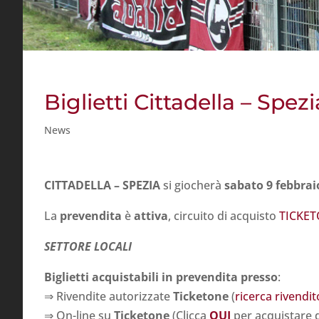
Biglietti Cittadella – Spezi
News
CITTADELLA – SPEZIA
si giocherà
sabato 9 febbra
La
prevendita
è
attiva
, circuito di acquisto
TICKE
SETTORE LOCALI
Biglietti acquistabili in prevendita presso
:
⇒ Rivendite autorizzate
Ticketone
(
ricerca rivendit
⇒ On-line su
Ticketone
(Clicca
QUI
per acquistare 