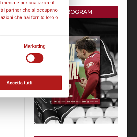
l media e per analizzare il
ostri partner che si occupano
MATCH PROGRAM
azioni che hai fornito loro o
Marketing
to
Accetta tutti