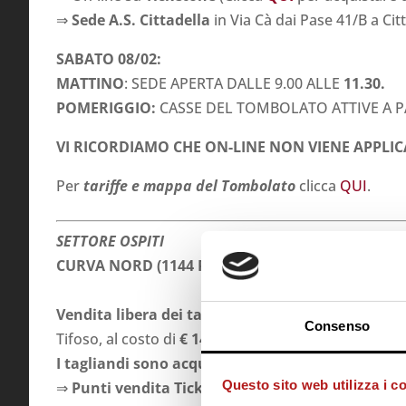
⇒
Sede A.S. Cittadella
in Via Cà dai Pase 41/B a Citt
SABATO 08/02:
MATTINO
: SEDE APERTA DALLE 9.00 ALLE
11.30.
POMERIGGIO:
CASSE DEL TOMBOLATO ATTIVE A PA
VI RICORDIAMO CHE ON-LINE NON VIENE APPLI
Per
tariffe e mappa del Tombolato
clicca
QUI
.
SETTORE OSPITI
CURVA NORD (1144 Posti scoperti)
Vendita libera dei tagliandi del settore ospiti
, se
Consenso
Tifoso, al costo di
€ 14,00 (comprensivo di prevend
I tagliandi sono acquistabili presso
:
Questo sito web utilizza i c
⇒
Punti vendita Ticketone
di tutta Italia (
ricerca r