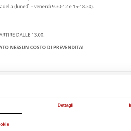
adella (lunedì – venerdì 9.30-12 e 15-18.30).
RTIRE DALLE 13.00.
CATO NESSUN COSTO DI PREVENDITA!
nza quindi nessun obbligo di possesso della Tessera del
Dettagli
ita).
ookie
ivenditori
).