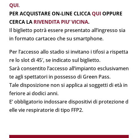
QUI
.
PER ACQUISTARE ON-LINE CLICCA
QUI
OPPURE
CERCA LA
RIVENDITA PIU’ VICINA
.
Il biglietto potrà essere presentato all’ingresso sia
in formato cartaceo che su smartphone.
Per
l’
accesso
allo
stadio
si
invitano
i
tifosi
a
rispetta
re
lo
slot
di
45′
,
se
indicato
sul
biglietto.
Sarà
consentito
l’accesso
all’impianto
esclusivamen
te
agli
spettatori
in
possesso di Green Pass.
Tale
disposizion
e
non
si
applica
ai
soggetti
d
i
età
in
feriore
ai
dodici
anni.
E’
obbligatorio
indossare
dispositivi
di
protezione
d
elle
vie
respiratorie
di
tipo
FFP2.