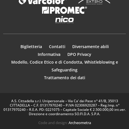
Biglietteria
Contatti
Diversamente abili
Informativa
DPO Privacy
Modello, Codice Etico e di Condotta, Whistleblowing e
Safeguarding
Trattamento dei dati
A.S. Cittadella s.r.l. Unipersonale – Via Ca’ dai Pase n° 41/B, 35013
CITTADELLA – C.F. 01317970240 – P.IVA 02306920287 – Reg.Imp. n°
01317970240 – R.E.A. PD: 0221075 – Capitale Sociale € 2.500.000,00 int.ver.
Direzione e coordinamento SO.FI.D.A. S.P.A.
Code and design:
Archeometra