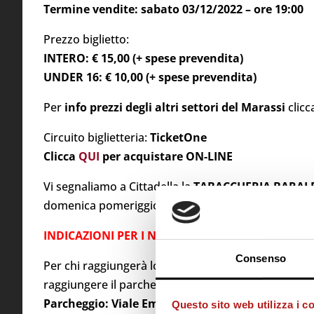
Termine vendite: sabato 03/12/2022 – ore 19:00
Prezzo biglietto:
INTERO: € 15,00 (+ spese prevendita)
UNDER 16: € 10,00 (+ spese prevendita)
Per
info prezzi degli altri settori del Marassi
clic
Circuito biglietteria:
TicketOne
Clicca
QUI
per acquistare ON-LINE
Vi segnaliamo a Cittadella la
TABACCHERIA BARAL
domenica pomeriggio.
INDICAZIONI PER I NOSTRI TIFOSI:
Consenso
Per chi raggiungerà lo stadio con i mezzi propri, mi
raggiungere il parcheggio riservato ai tifosi ospiti.
Parcheggio: Viale Emanuele Filiberto Duca d’Aos
Questo sito web utilizza i c