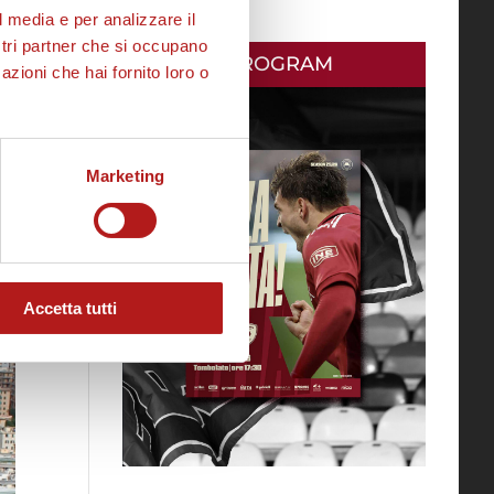
l media e per analizzare il
ostri partner che si occupano
MATCH PROGRAM
azioni che hai fornito loro o
Marketing
o
Accetta tutti