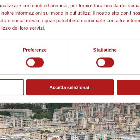
nalizzare contenuti ed annunci, per fornire funzionalità dei socia
inoltre informazioni sul modo in cui utilizzi il nostro sito con i n
icità e social media, i quali potrebbero combinarle con altre inform
lla partita salvo diverse disposizioni delle Autorità
lizzo dei loro servizi.
Preferenze
Statistiche
uele Filiberto Duca d’Aosta per il settore ospiti dello stadi
dedicato ai tifosi del Cittadella.
Accetta selezionati