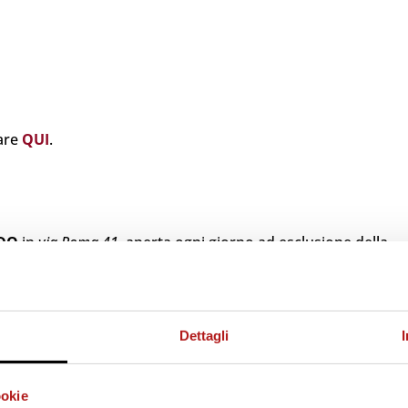
care
QUI
.
DO
in
via Roma 41
, aperta ogni giorno ad esclusione della
Dettagli
nivan o in pullman l’ uscita autostradale è GE – OVEST per p
ta
ookie