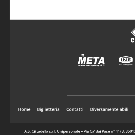
Home
Biglietteria
Contatti
Diversamente abili
A.S. Cittadella s.r.l. Unipersonale – Via Ca’ dai Pase n° 41/B, 