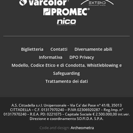
Biglietteria
Contatti
Diversamente abili
Informativa
DPO Privacy
Modello, Codice Etico e di Condotta, Whistleblowing e
Safeguarding
Trattamento dei dati
A.S. Cittadella s.r.l. Unipersonale – Via Ca’ dai Pase n° 41/B, 35013
CITTADELLA – C.F. 01317970240 – P.IVA 02306920287 – Reg.Imp. n°
01317970240 – R.E.A. PD: 0221075 – Capitale Sociale € 2.500.000,00 int.ver.
Direzione e coordinamento SO.FI.D.A. S.P.A.
Code and design:
Archeometra