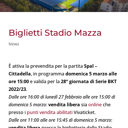
Biglietti Stadio Mazza
News
È attiva la prevendita per la partita
Spal –
Cittadella
, in programma
domenica 5 marzo alle
ore 15:00
e valida per la
28° giornata di Serie BKT
2022/23
.
Dalle ore 16:00 di lunedì 27 febbraio alle ore 15:00 di
domenica 5 marzo
:
vendita libera
sia
online
che
presso i
punti vendita abilitati
Vivaticket.
D
alle ore 11:00 alle ore 15:45 di domenica 5 marzo
:
vendita libera
presso le biglietterie dello Stadio