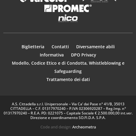
Biglietteria
Contatti
Diversamente abili
Informativa
DPO Privacy
Modello, Codice Etico e di Condotta, Whistleblowing e
Safeguarding
Trattamento dei dati
A.S. Cittadella s.r.l. Unipersonale – Via Ca’ dai Pase n° 41/B, 35013
CITTADELLA – C.F. 01317970240 – P.IVA 02306920287 – Reg.Imp. n°
01317970240 – R.E.A. PD: 0221075 – Capitale Sociale € 2.500.000,00 int.ver.
Direzione e coordinamento SO.FI.D.A. S.P.A.
Code and design:
Archeometra