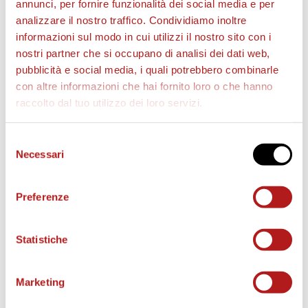
annunci, per fornire funzionalità dei social media e per
numero di cellulare e mail personale. Le richieste
analizzare il nostro traffico. Condividiamo inoltre
tardive o prive dei documenti necessari non
informazioni sul modo in cui utilizzi il nostro sito con i
potranno essere accettate.
nostri partner che si occupano di analisi dei dati web,
pubblicità e social media, i quali potrebbero combinarle
Per ulteriori info sugli altri settori del Penzo e
con altre informazioni che hai fornito loro o che hanno
sullo Stadio visitare
www.veneziafc.it
raccolto dal tuo utilizzo dei loro servizi.
Selezione
Necessari
del
consenso
Preferenze
Statistiche
Marketing