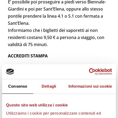
E’ possibile poi proseguire a piedi verso Biennale-
Giardini e poi per Sant’Elena, oppure allo stesso
pontile prendere
la linea 4.1 o 5.1 con fermata a
Sant’Elena.
Informiamo che i biglietti dei vaporetti ai non
residenti costano 9,50 € a persona a viaggio, con
validità di 75 minuti.
ACCREDITI STAMPA
Gli accrediti stampa devono essere richiesti entro
le ore 18:00 di sabato 24 febbraio
all’indirizzo
stampa@veneziafc.it
Consenso
Dettagli
Informazioni sui cookie
Il documento di richiesta deve essere compilato
carta intestata, firmato dal direttore responsabile
della testata e deve includere il nominativo del
Questo sito web utilizza i cookie
giornalista, la data di nascita, il luogo di nascita e il
Utilizziamo i cookie per personalizzare contenuti ed
numero di tessera dell’ordine dei giornalisti oltre al