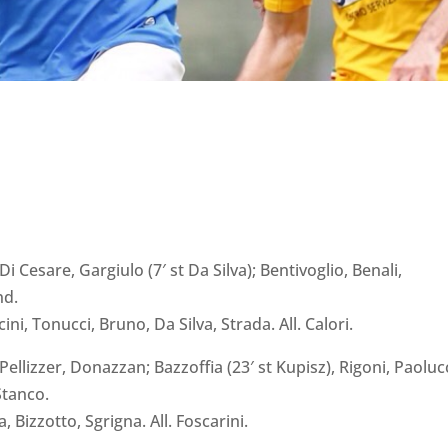
Di Cesare, Gargiulo (7′ st Da Silva); Bentivoglio, Benali,
nd.
ini, Tonucci, Bruno, Da Silva, Strada. All. Calori.
, Pellizzer, Donazzan; Bazzoffia (23′ st Kupisz), Rigoni, Paolucc
Stanco.
, Bizzotto, Sgrigna. All. Foscarini.