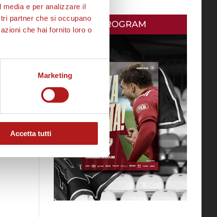
l media e per analizzare il
ostri partner che si occupano
MATCH PROGRAM
azioni che hai fornito loro o
Marketing
Accetta tutti