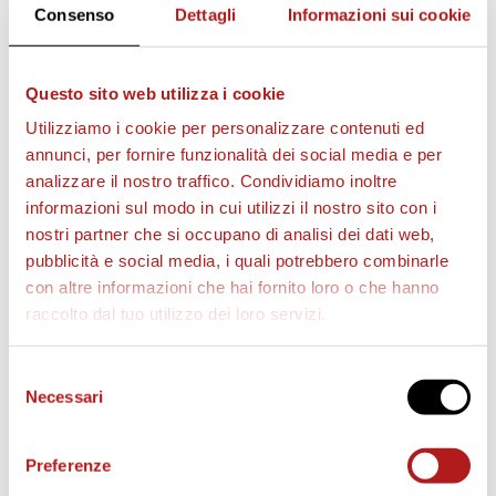
Recupero
: 3’ – 5’
Consenso
Dettagli
Informazioni sui cookie
Questo sito web utilizza i cookie
Utilizziamo i cookie per personalizzare contenuti ed
annunci, per fornire funzionalità dei social media e per
analizzare il nostro traffico. Condividiamo inoltre
informazioni sul modo in cui utilizzi il nostro sito con i
nostri partner che si occupano di analisi dei dati web,
pubblicità e social media, i quali potrebbero combinarle
con altre informazioni che hai fornito loro o che hanno
raccolto dal tuo utilizzo dei loro servizi.
Selezione
STAGIONE 2026/27
Necessari
del
consenso
Preferenze