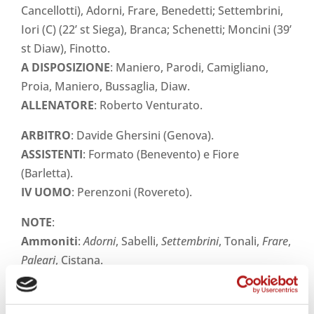
Cancellotti), Adorni, Frare, Benedetti; Settembrini,
Iori (C) (22’ st Siega), Branca; Schenetti; Moncini (39’
st Diaw), Finotto.
A DISPOSIZIONE
: Maniero, Parodi, Camigliano,
Proia, Maniero, Bussaglia, Diaw.
ALLENATORE
: Roberto Venturato.
ARBITRO
: Davide Ghersini (Genova).
ASSISTENTI
: Formato (Benevento) e Fiore
(Barletta).
IV UOMO
: Perenzoni (Rovereto).
NOTE
:
Ammoniti
:
Adorni
, Sabelli,
Settembrini
, Tonali,
Frare
,
Paleari
, Cistana.
Espulsi
: nessuno.
Angoli
: 1 – 5