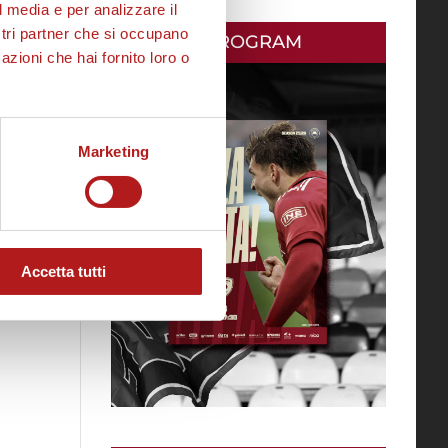
l media e per analizzare il
ostri partner che si occupano
MATCH PROGRAM
azioni che hai fornito loro o
Marketing
Accetta tutti