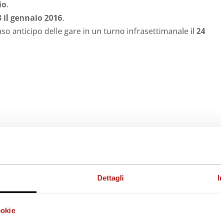
io
.
3 il gennaio 2016
.
aso anticipo delle gare in un turno infrasettimanale il
24
Dettagli
ookie