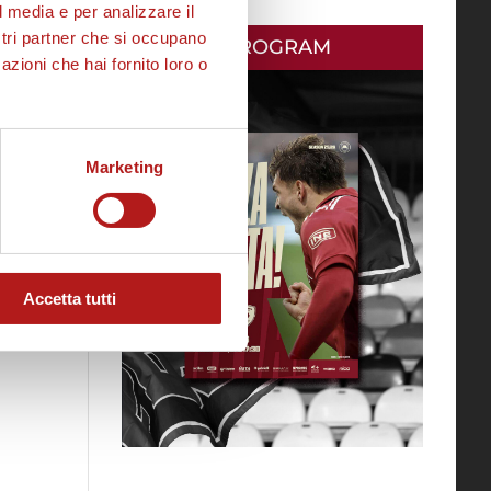
l media e per analizzare il
ostri partner che si occupano
MATCH PROGRAM
azioni che hai fornito loro o
Marketing
Accetta tutti