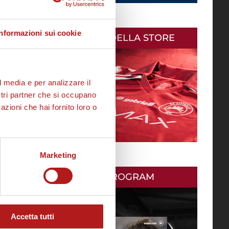
Informazioni sui cookie
AS CITTADELLA STORE
l media e per analizzare il
ostri partner che si occupano
azioni che hai fornito loro o
Marketing
MATCH PROGRAM
Accetta tutti