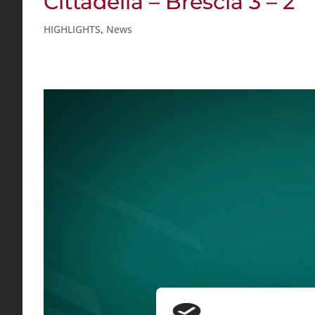
Cittadella – Brescia 3 – 2
HIGHLIGHTS
,
News