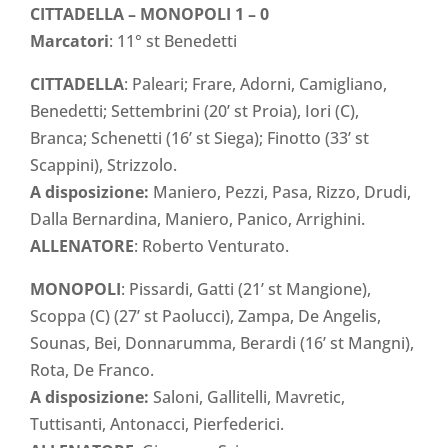
CITTADELLA – MONOPOLI 1 – 0
Marcatori
: 11° st Benedetti
CITTADELLA
: Paleari; Frare, Adorni, Camigliano,
Benedetti; Settembrini (20’ st Proia), Iori (C),
Branca; Schenetti (16’ st Siega); Finotto (33’ st
Scappini), Strizzolo.
A disposizione:
Maniero, Pezzi, Pasa, Rizzo, Drudi,
Dalla Bernardina, Maniero, Panico, Arrighini.
ALLENATORE
: Roberto Venturato.
MONOPOLI
: Pissardi, Gatti (21’ st Mangione),
Scoppa (C) (27’ st Paolucci), Zampa, De Angelis,
Sounas, Bei, Donnarumma, Berardi (16’ st Mangni),
Rota, De Franco.
A disposizione:
Saloni, Gallitelli, Mavretic,
Tuttisanti, Antonacci, Pierfederici.