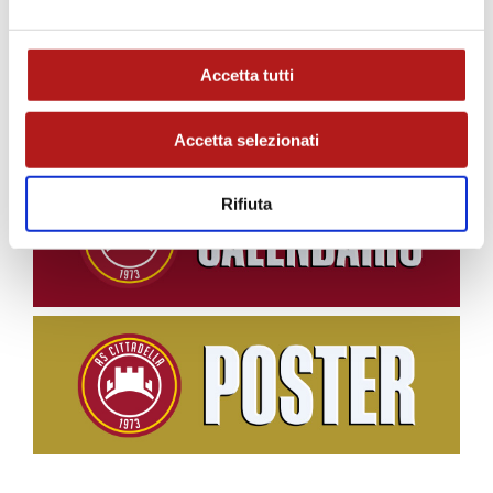
prima al Tombolato.
Accetta tutti
STAGIONE 2026/27
Accetta selezionati
Rifiuta