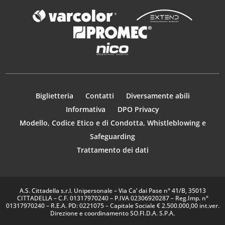
Biglietteria
Contatti
Diversamente abili
Informativa
DPO Privacy
Modello, Codice Etico e di Condotta, Whistleblowing e
Safeguarding
Trattamento dei dati
A.S. Cittadella s.r.l. Unipersonale – Via Ca’ dai Pase n° 41/B, 35013
CITTADELLA – C.F. 01317970240 – P.IVA 02306920287 – Reg.Imp. n°
01317970240 – R.E.A. PD: 0221075 – Capitale Sociale € 2.500.000,00 int.ver.
Direzione e coordinamento SO.FI.D.A. S.P.A.