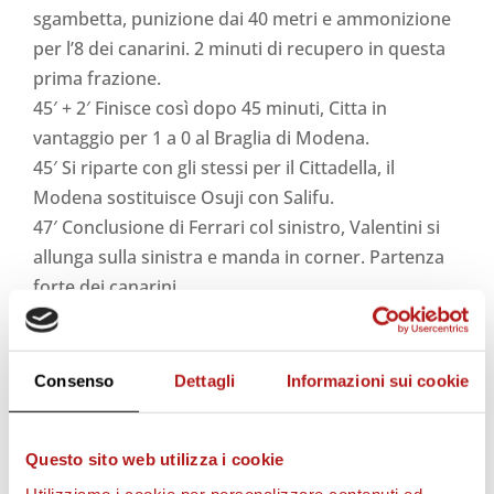
sgambetta, punizione dai 40 metri e ammonizione
per l’8 dei canarini. 2 minuti di recupero in questa
prima frazione.
45′ + 2′ Finisce così dopo 45 minuti, Citta in
vantaggio per 1 a 0 al Braglia di Modena.
45′ Si riparte con gli stessi per il Cittadella, il
Modena sostituisce Osuji con Salifu.
47′ Conclusione di Ferrari col sinistro, Valentini si
allunga sulla sinistra e manda in corner. Partenza
forte dei canarini.
53′ Altro cambio per Novellino, fuori Nizzetto e
dentro Granoche.
67′ Il Citta si difende con ordine e non lascia
Consenso
Dettagli
Informazioni sui cookie
passare il Modena. Primo cambio per Foscarini,
fuori Schenetti e dentro Lora a dare manforte a
Questo sito web utilizza i cookie
centrocampo.
Utilizziamo i cookie per personalizzare contenuti ed