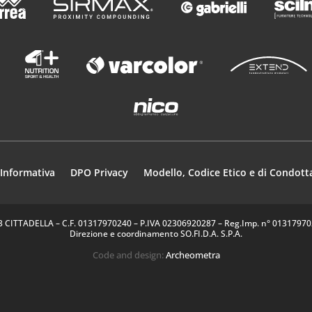
Informativa
DPO Privacy
Modello, Codice Etico e di Condott
35013 CITTADELLA – C.F. 01317970240 – P.IVA 02306920287 – Reg.Imp. n° 0131797024
Direzione e coordinamento SO.FI.D.A. S.P.A.
Code and design:
Archeometra