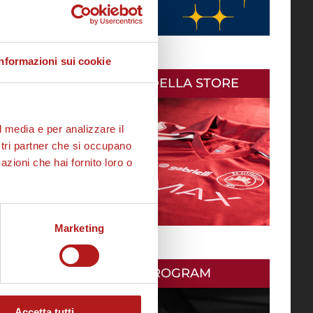
Informazioni sui cookie
AS CITTADELLA STORE
l media e per analizzare il
ostri partner che si occupano
azioni che hai fornito loro o
Marketing
MATCH PROGRAM
Accetta tutti