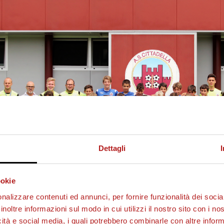
Dettagli
ookie
nalizzare contenuti ed annunci, per fornire funzionalità dei socia
inoltre informazioni sul modo in cui utilizzi il nostro sito con i n
icità e social media, i quali potrebbero combinarle con altre inform