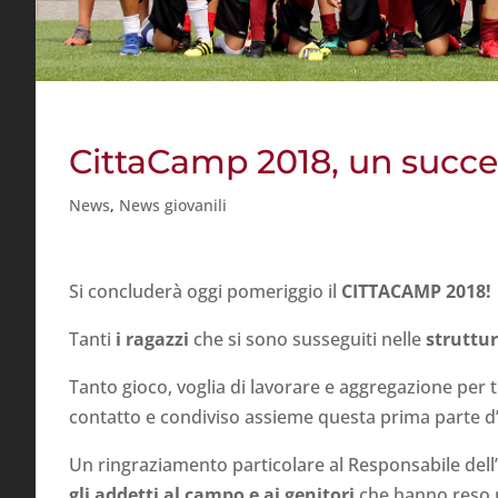
CittaCamp 2018, un succe
News
,
News giovanili
Si concluderà oggi pomeriggio il
CITTACAMP 2018!
Tanti
i ragazzi
che si sono susseguiti nelle
struttu
Tanto gioco, voglia di lavorare e aggregazione per tu
contatto e condiviso assieme questa prima parte d’
Un ringraziamento particolare al Responsabile dell’
gli addetti al campo e ai genitori
che hanno reso p