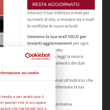
RESTA AGGIORNATO
Inserisci il tuo indirizzo e-mail per
iscriverti al sito, e ricevere via e-mail
le notifiche di nuovi articoli.
Useremo la tua mail SOLO per
inviarti aggiornamenti
per ogni
articolo pubblicato.
Prima di inviare leggi la nostra
politica su
trattamento dei dati
personali
.
Informazioni sui cookie
Invieremo una mail all'indirizzo che
inserirai per confermare la tua
iscrizione
l media e per analizzare il
ostri partner che si occupano
ho letto l'informativa
azioni che hai fornito loro o