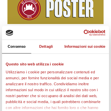
u
c
i
BIGLIETTI
Consenso
Dettagli
Informazioni sui cookie
i
Questo sito web utilizza i cookie
l
Utilizziamo i cookie per personalizzare contenuti ed
annunci, per fornire funzionalità dei social media e per
analizzare il nostro traffico. Condividiamo inoltre
v
informazioni sul modo in cui utilizzi il nostro sito con i
nostri partner che si occupano di analisi dei dati web,
pubblicità e social media, i quali potrebbero combinarle
i
con altre informazioni che hai fornito loro o che hanno
AS CITTADELLA STORE