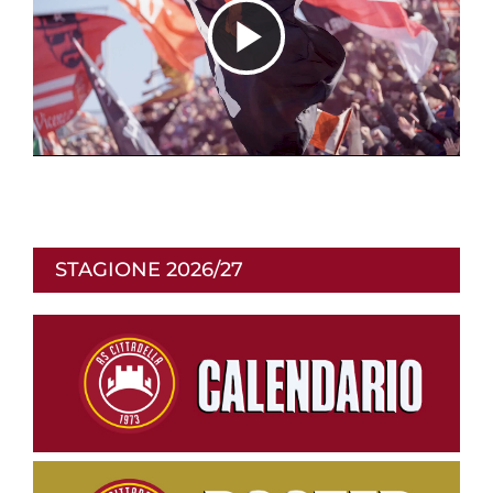
R
i
p
STAGIONE 2026/27
r
o
d