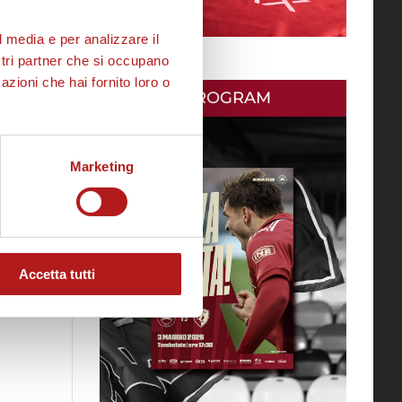
l media e per analizzare il
ostri partner che si occupano
azioni che hai fornito loro o
MATCH PROGRAM
Marketing
Accetta tutti