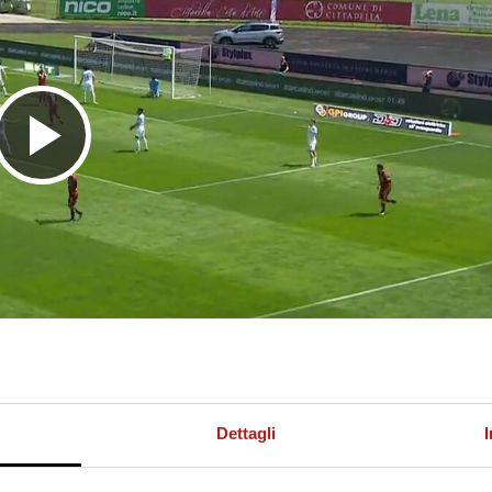
R
i
p
r
Dettagli