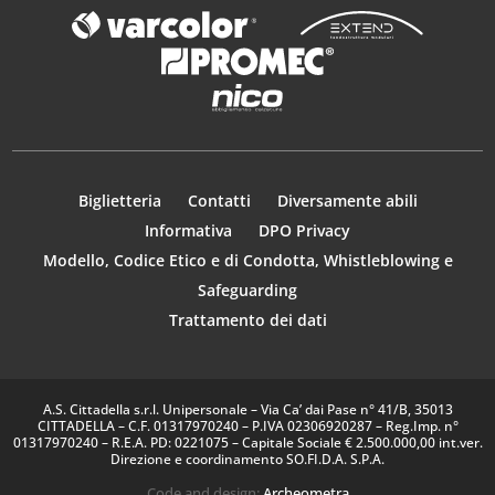
Biglietteria
Contatti
Diversamente abili
Informativa
DPO Privacy
Modello, Codice Etico e di Condotta, Whistleblowing e
Safeguarding
Trattamento dei dati
A.S. Cittadella s.r.l. Unipersonale – Via Ca’ dai Pase n° 41/B, 35013
CITTADELLA – C.F. 01317970240 – P.IVA 02306920287 – Reg.Imp. n°
01317970240 – R.E.A. PD: 0221075 – Capitale Sociale € 2.500.000,00 int.ver.
Direzione e coordinamento SO.FI.D.A. S.P.A.
Code and design:
Archeometra