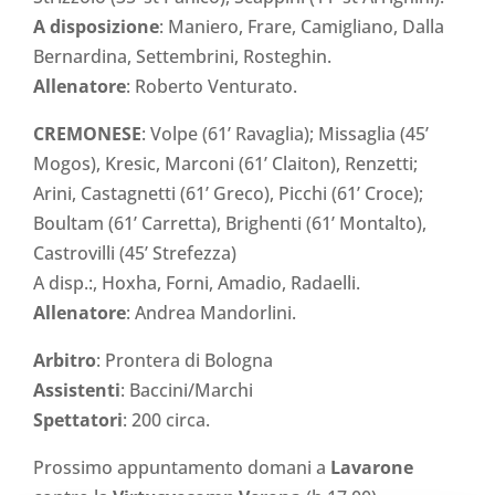
A disposizione
: Maniero, Frare, Camigliano, Dalla
Bernardina, Settembrini, Rosteghin.
Allenatore
: Roberto Venturato.
CREMONESE
: Volpe (61’ Ravaglia); Missaglia (45’
Mogos), Kresic, Marconi (61’ Claiton), Renzetti;
Arini, Castagnetti (61’ Greco), Picchi (61’ Croce);
Boultam (61’ Carretta), Brighenti (61’ Montalto),
Castrovilli (45’ Strefezza)
A disp.:, Hoxha, Forni, Amadio, Radaelli.
Allenatore
: Andrea Mandorlini.
Arbitro
: Prontera di Bologna
Assistenti
: Baccini/Marchi
Spettatori
: 200 circa.
Prossimo appuntamento domani a
Lavarone