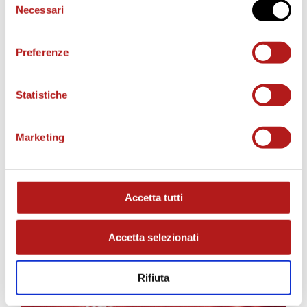
Necessari
del
BIGLIETTI
consenso
Preferenze
Statistiche
Marketing
Accetta tutti
AS CITTADELLA STORE
Accetta selezionati
Rifiuta