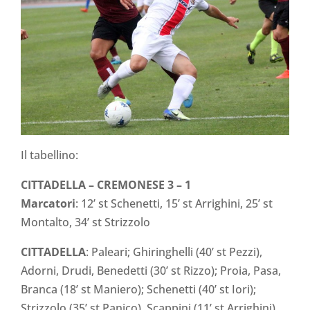
Il tabellino:
CITTADELLA – CREMONESE 3 – 1
Marcatori
: 12’ st Schenetti, 15’ st Arrighini, 25’ st
Montalto, 34’ st Strizzolo
CITTADELLA
: Paleari; Ghiringhelli (40’ st Pezzi),
Adorni, Drudi, Benedetti (30’ st Rizzo); Proia, Pasa,
Branca (18’ st Maniero); Schenetti (40’ st Iori);
Strizzolo (35’ st Panico), Scappini (11’ st Arrighini).