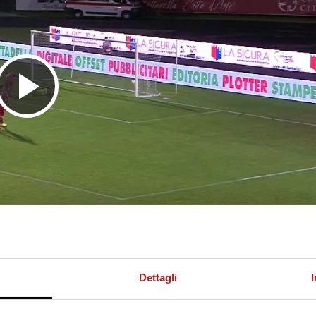
R
i
p
r
Dettagli