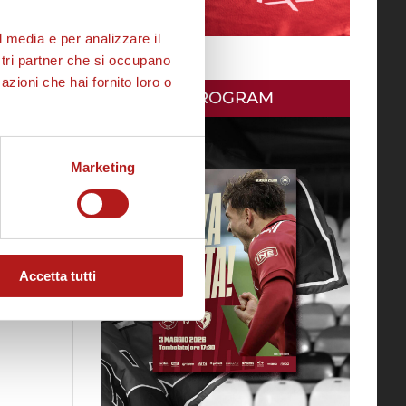
l media e per analizzare il
ostri partner che si occupano
azioni che hai fornito loro o
MATCH PROGRAM
Marketing
Accetta tutti