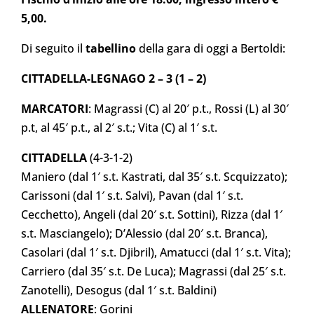
5,00.
Di seguito il
tabellino
della gara di oggi a Bertoldi:
CITTADELLA-LEGNAGO 2 – 3 (1 – 2)
MARCATORI
: Magrassi (C) al 20′ p.t., Rossi (L) al 30′
p.t, al 45′ p.t., al 2′ s.t.; Vita (C) al 1′ s.t.
CITTADELLA
(4-3-1-2)
Maniero (dal 1′ s.t. Kastrati, dal 35′ s.t. Scquizzato);
Carissoni (dal 1′ s.t. Salvi), Pavan (dal 1′ s.t.
Cecchetto), Angeli (dal 20′ s.t. Sottini), Rizza (dal 1′
s.t. Masciangelo); D’Alessio (dal 20′ s.t. Branca),
Casolari (dal 1′ s.t. Djibril), Amatucci (dal 1′ s.t. Vita);
Carriero (dal 35′ s.t. De Luca); Magrassi (dal 25′ s.t.
Zanotelli), Desogus (dal 1′ s.t. Baldini)
ALLENATORE
: Gorini