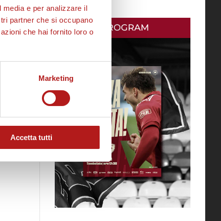
l media e per analizzare il
ostri partner che si occupano
MATCH PROGRAM
azioni che hai fornito loro o
Marketing
Accetta tutti