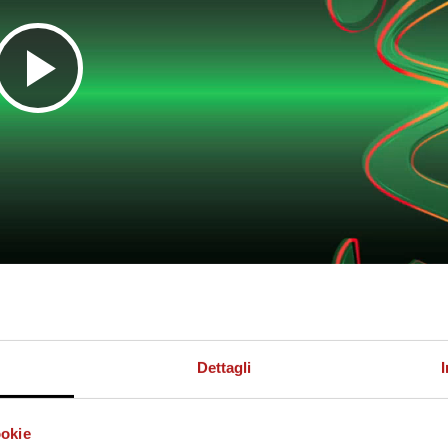
R
i
p
r
Dettagli
o
ookie