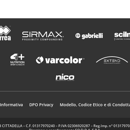
o
Informativa
DPO Privacy
Modello, Codice Etico e di Condott
35013 CITTADELLA – C.F. 01317970240 – P.IVA 02306920287 – Reg.Imp. n° 0131797024