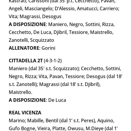
Kastrati; Carissoni (dal 35’ p.t. Cecchetto), Pavan,
Angeli, Masciangelo; D’Alessio, Amatucci, Carriero;
Vita; Magrassi, Desogus
A DISPOSIZIONE
: Maniero, Negro, Sottini, Rizza,
Cecchetto, De Luca, Djibril, Tessiore, Maistrello,
Zanotelli, Scquizzato
ALLENATORE
: Gorini
CITTADELLA 2T
(4-3-1-2)
Maniero (dal 35′ s.t. Scquizzato); Cecchetto, Sottini,
Negro, Rizza; Vita, Pavan, Tessiore; Desogus (dal 18’
s.t. Zanotelli); Magrassi (dal 18’ s.t. Djibril),
Maistrello.
A DISPOSIZIONE
: De Luca
REAL VICENZA
Marino; Mabille, Bentil (dal 1’ s.t. Peres), Aquino,
Gufo Bogne, Vieira, Platte, Owusu, M.Dieye (dal 1’