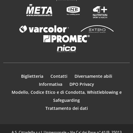
Biglietteria
Contatti
Diversamente abili
Informativa
DPO Privacy
Modello, Codice Etico e di Condotta, Whistleblowing e
Safeguarding
Trattamento dei dati
A.S. Cittadella s.r.l. Unipersonale – Via Ca’ dai Pase n° 41/B, 35013