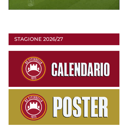
p
STAGIONE 2026/27
r
o
d
u
c