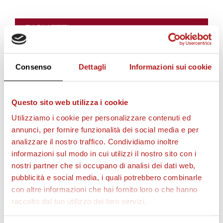
i
BIGLIETTI
i
Consenso
Dettagli
Informazioni sui cookie
l
Questo sito web utilizza i cookie
Utilizziamo i cookie per personalizzare contenuti ed
v
annunci, per fornire funzionalità dei social media e per
analizzare il nostro traffico. Condividiamo inoltre
informazioni sul modo in cui utilizzi il nostro sito con i
i
AS CITTADELLA STORE
nostri partner che si occupano di analisi dei dati web,
pubblicità e social media, i quali potrebbero combinarle
con altre informazioni che hai fornito loro o che hanno
d
raccolto dal tuo utilizzo dei loro servizi.