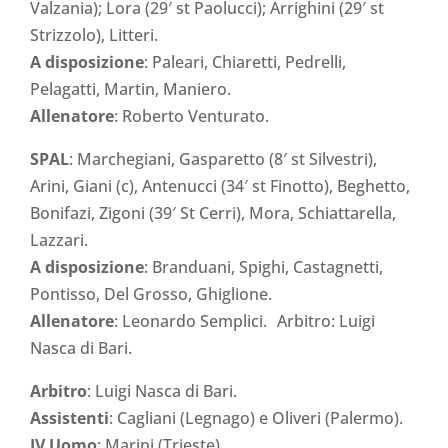
Valzania); Lora (29′ st Paolucci); Arrighini (29′ st
Strizzolo), Litteri.
A disposizione
: Paleari, Chiaretti, Pedrelli,
Pelagatti, Martin, Maniero.
Allenatore
: Roberto Venturato.
SPAL
: Marchegiani, Gasparetto (8′ st Silvestri),
Arini, Giani (c), Antenucci (34′ st Finotto), Beghetto,
Bonifazi, Zigoni (39′ St Cerri), Mora, Schiattarella,
Lazzari.
A disposizione
: Branduani, Spighi, Castagnetti,
Pontisso, Del Grosso, Ghiglione.
Allenatore
: Leonardo Semplici. Arbitro: Luigi
Nasca di Bari.
Arbitro
: Luigi Nasca di Bari.
Assistenti
: Cagliani (Legnago) e Oliveri (Palermo).
IV Uomo
: Marini (Trieste).