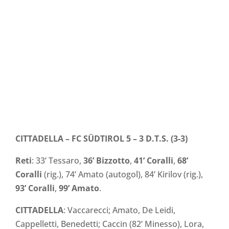
CITTADELLA – FC SÜDTIROL 5 –
3 D.T.S. (3-3)
Reti
: 33’ Tessaro,
36’ Bizzotto
,
41’ Coralli
,
68’
Coralli
(rig.), 74’ Amato (autogol), 84’ Kirilov (rig.),
93’ Coralli
,
99’ Amato
.
CITTADELLA
: Vaccarecci; Amato, De Leidi,
Cappelletti, Benedetti; Caccin (82’ Minesso), Lora,