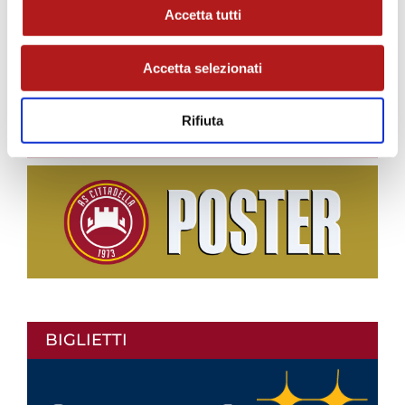
STAGIONE 2026/27
Accetta tutti
Accetta selezionati
Rifiuta
BIGLIETTI