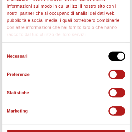
Lapresse
Lapresse
informazioni sul modo in cui utilizzi il nostro sito con i
nostri partner che si occupano di analisi dei dati web,
pubblicità e social media, i quali potrebbero combinarle
con altre informazioni che hai fornito loro o che hanno
raccolto dal tuo utilizzo dei loro servizi.
Fonte
Fonte
Lapresse
Lapresse
Selezione
Necessari
del
consenso
Preferenze
Fonte
Fonte
Fonte
Statistiche
Lapresse
Lapresse
Lapresse
Marketing