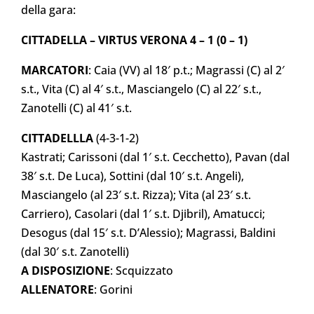
della gara:
CITTADELLA – VIRTUS VERONA 4 – 1 (0 – 1)
MARCATORI
: Caia (VV) al 18′ p.t.; Magrassi (C) al 2′
s.t., Vita (C) al 4′ s.t., Masciangelo (C) al 22′ s.t.,
Zanotelli (C) al 41′ s.t.
CITTADELLLA
(4-3-1-2)
Kastrati; Carissoni (dal 1′ s.t. Cecchetto), Pavan (dal
38′ s.t. De Luca), Sottini (dal 10′ s.t. Angeli),
Masciangelo (al 23′ s.t. Rizza); Vita (al 23′ s.t.
Carriero), Casolari (dal 1′ s.t. Djibril), Amatucci;
Desogus (dal 15′ s.t. D’Alessio); Magrassi, Baldini
(dal 30′ s.t. Zanotelli)
A DISPOSIZIONE
: Scquizzato
ALLENATORE
: Gorini