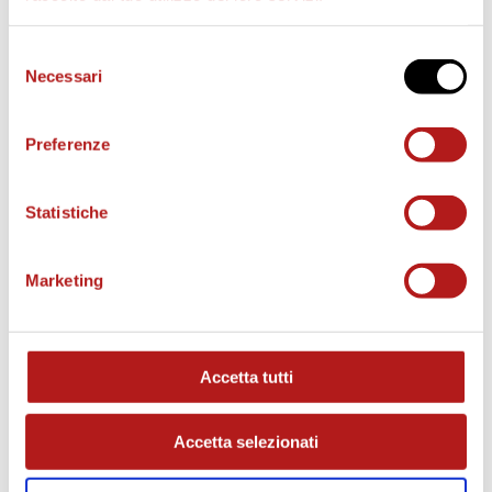
Selezione
Necessari
del
consenso
Preferenze
BIGLIETTI
Statistiche
Marketing
Accetta tutti
Accetta selezionati
AS CITTADELLA STORE