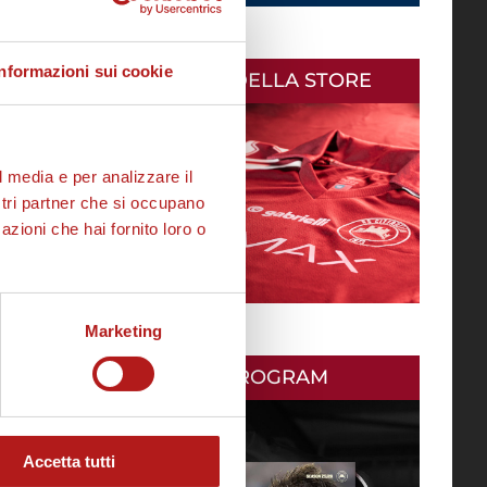
Informazioni sui cookie
AS CITTADELLA STORE
l media e per analizzare il
ostri partner che si occupano
azioni che hai fornito loro o
Marketing
MATCH PROGRAM
Accetta tutti