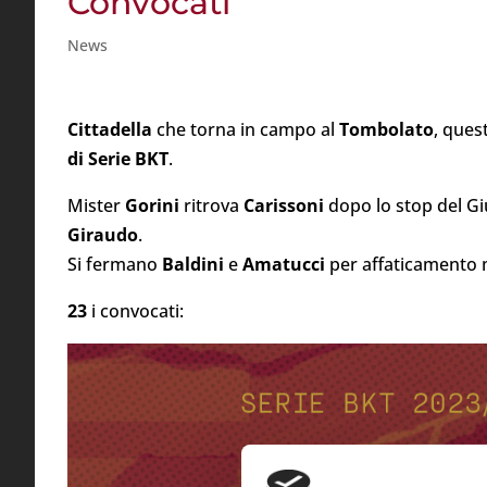
Convocati
News
Cittadella
che torna in campo al
Tombolato
, ques
di Serie BKT
.
Mister
Gorini
ritrova
Carissoni
dopo lo stop del Gi
Giraudo
.
Si fermano
Baldini
e
Amatucci
per affaticamento 
23
i convocati: