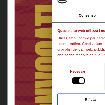
Consenso
Questo sito web utilizza i c
Utilizziamo i cookie per perso
nostro traffico. Condividiamo 
di analisi dei dati web, pubbl
che hanno raccolto dal tuo uti
Selezione
Necessari
del
consenso
Rifiuta