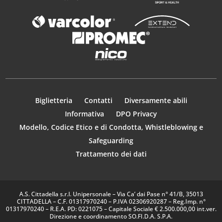
Biglietteria
Contatti
Diversamente abili
Informativa
DPO Privacy
Modello, Codice Etico e di Condotta, Whistleblowing e
Safeguarding
Trattamento dei dati
A.S. Cittadella s.r.l. Unipersonale – Via Ca’ dai Pase n° 41/B, 35013
CITTADELLA – C.F. 01317970240 – P.IVA 02306920287 – Reg.Imp. n°
01317970240 – R.E.A. PD: 0221075 – Capitale Sociale € 2.500.000,00 int.ver.
Direzione e coordinamento SO.FI.D.A. S.P.A.