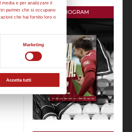
l media e per analizzare il
ostri partner che si occupano
MATCH PROGRAM
azioni che hai fornito loro o
Marketing
Accetta tutti