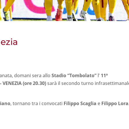
nezia
anata, domani sera allo
Stadio “Tombolato”
l’
11ª
– VENEZIA (ore 20.30)
sarà il secondo turno infrasettimanal
iano
, tornano tra i convocati
Filippo Scaglia
e
Filippo
Lora