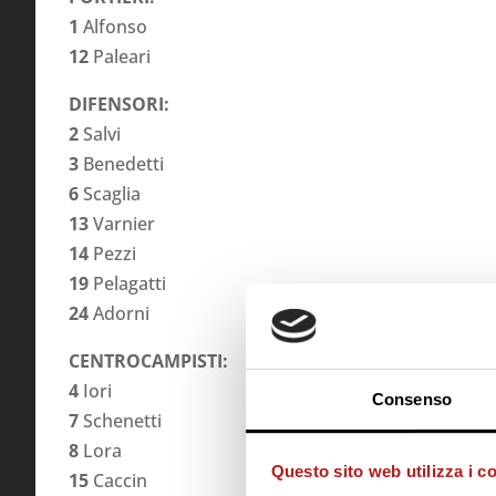
1
Alfonso
12
Paleari
DIFENSORI:
2
Salvi
3
Benedetti
6
Scaglia
13
Varnier
14
Pezzi
19
Pelagatti
24
Adorni
CENTROCAMPISTI:
4
Iori
Consenso
7
Schenetti
8
Lora
Questo sito web utilizza i c
15
Caccin