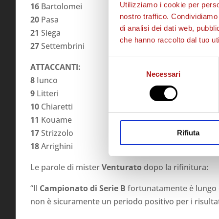
Utilizziamo i cookie per perso
16
Bartolomei
nostro traffico. Condividiamo 
20
Pasa
di analisi dei dati web, pubbl
21
Siega
che hanno raccolto dal tuo uti
27
Settembrini
Selezione
ATTACCANTI:
Necessari
del
8
Iunco
consenso
9
Litteri
10
Chiaretti
11
Kouame
17
Strizzolo
Rifiuta
18
Arrighini
Le parole di mister
Venturato
dopo la rifinitura:
“Il
Campionato di Serie B
fortunatamente è lungo e
non è sicuramente un periodo positivo per i risultat