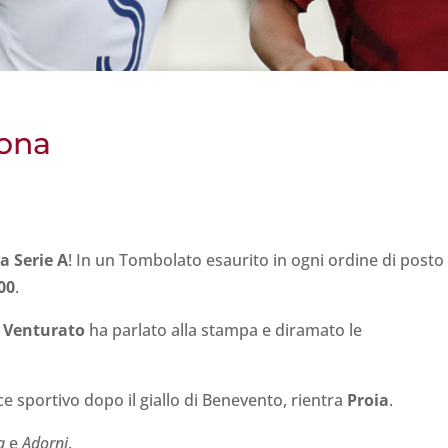
rona
a Serie A
! In un Tombolato esaurito in ogni ordine di posto
00
.
r
Venturato
ha parlato alla stampa e diramato le
ce sportivo dopo il giallo di Benevento, rientra
Proia
.
a
e
Adorni
.