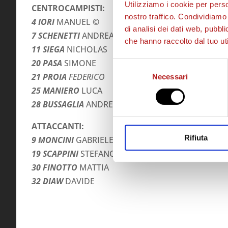
Utilizziamo i cookie per perso
CENTROCAMPISTI:
nostro traffico. Condividiamo 
4 IORI
MANUEL
©
di analisi dei dati web, pubbl
7 SCHENETTI
ANDREA
che hanno raccolto dal tuo uti
11 SIEGA
NICHOLAS
20 PASA
SIMONE
Selezione
21 PROIA
FEDERICO
Necessari
del
consenso
25 MANIERO
LUCA
28 BUSSAGLIA
ANDREA
ATTACCANTI:
Rifiuta
9 MONCINI
GABRIELE
19 SCAPPINI
STEFANO
30 FINOTTO
MATTIA
32 DIAW
DAVIDE