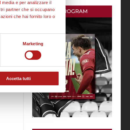
l media e per analizzare il
ostri partner che si occupano
MATCH PROGRAM
azioni che hai fornito loro o
Marketing
Accetta tutti