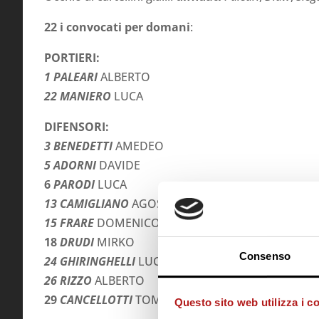
22 i convocati per domani
:
PORTIERI:
1 PALEARI
ALBERTO
22 MANIERO
LUCA
DIFENSORI:
3 BENEDETTI
AMEDEO
5 ADORNI
DAVIDE
6
PARODI
LUCA
13 CAMIGLIANO
AGOSTINO
15 FRARE
DOMENICO
18
DRUDI
MIRKO
Consenso
24 GHIRINGHELLI
LUCA
26 RIZZO
ALBERTO
29
CANCELLOTTI
TOMMASO
Questo sito web utilizza i c