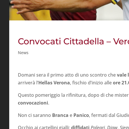
Convocati Cittadella – Ve
News
Domani sera il primo atto di uno scontro che
vale l
arriverà l’
Hellas Verona
, fischio d’inizio alle
ore 21.
Questo pomeriggio la rifinitura, dopo di che miste
convocazioni
.
Non ci saranno
Branca
e
Panico
, fermati dal Giudi
Occhio ai cartellini gialli:
diffidati
Paleari
,
Diaw
,
Sieg