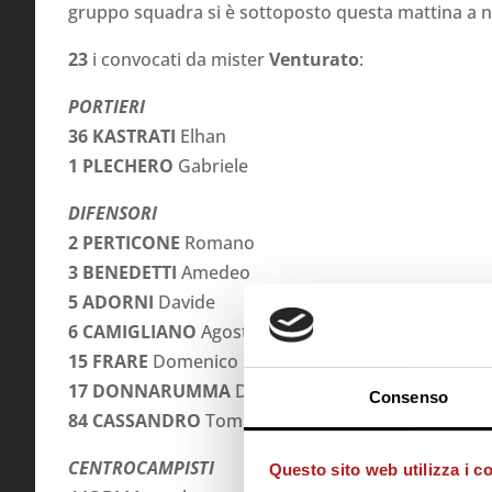
gruppo squadra si è sottoposto questa mattina a n
23
i convocati da mister
Venturato
:
PORTIERI
36 KASTRATI
Elhan
1 PLECHERO
Gabriele
DIFENSORI
2 PERTICONE
Romano
3 BENEDETTI
Amedeo
5 ADORNI
Davide
6 CAMIGLIANO
Agostino
15 FRARE
Domenico
17 DONNARUMMA
Daniele
Consenso
84 CASSANDRO
Tommaso
CENTROCAMPISTI
Questo sito web utilizza i c