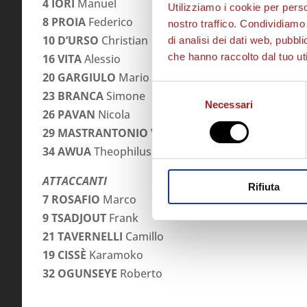
4
IORI
Manuel
Utilizziamo i cookie per perso
8 PROIA
Federico
nostro traffico. Condividiamo 
10 D’URSO
Christian
di analisi dei dati web, pubbl
che hanno raccolto dal tuo uti
16 VITA
Alessio
20 GARGIULO
Mario
Selezione
23 BRANCA
Simone
Necessari
del
26 PAVAN
Nicola
consenso
29 MASTRANTONIO
Valerio
34 AWUA
Theophilus
ATTACCANTI
Rifiuta
7 ROSAFIO
Marco
9 TSADJOUT
Frank
21 TAVERNELLI
Camillo
19 CISSÈ
Karamoko
32 OGUNSEYE
Roberto