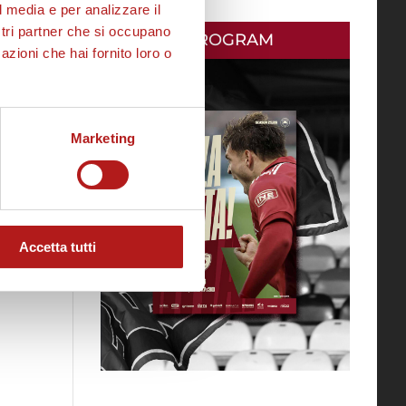
l media e per analizzare il
ostri partner che si occupano
MATCH PROGRAM
azioni che hai fornito loro o
Marketing
Accetta tutti