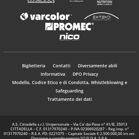
Biglietteria
Contatti
Diversamente abili
Informativa
DPO Privacy
Modello, Codice Etico e di Condotta, Whistleblowing e
Safeguarding
Trattamento dei dati
A.S. Cittadella s.r.l. Unipersonale – Via Ca’ dai Pase n° 41/B, 35013
CITTADELLA – C.F. 01317970240 – P.IVA 02306920287 – Reg.Imp. n°
01317970240 – R.E.A. PD: 0221075 – Capitale Sociale € 2.500.000,00 int.ver.
Direzione e coordinamento SO.FI.D.A. S.P.A.