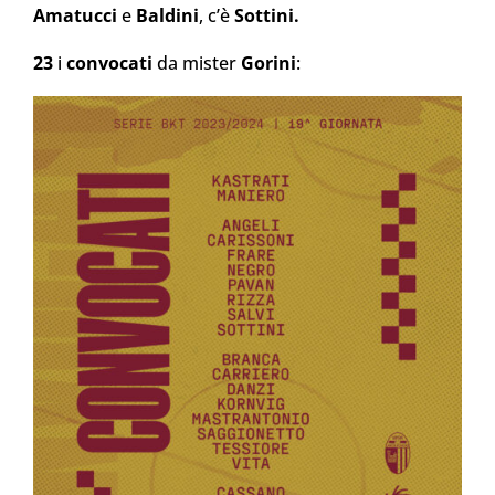
Amatucci
e
Baldini
, c’è
Sottini.
23
i
convocati
da mister
Gorini
: