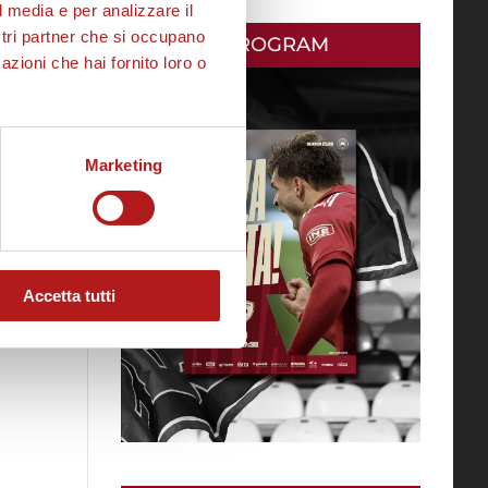
l media e per analizzare il
ostri partner che si occupano
MATCH PROGRAM
azioni che hai fornito loro o
Marketing
Accetta tutti