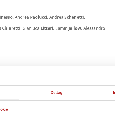
inesso,
Andrea
Paolucci
, Andrea
Schenetti.
s
Chiaretti
,
Gianluca
Litteri,
Lamin
Jallow,
Alessandro
Dettagli
ookie