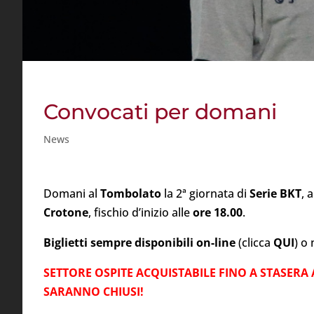
Convocati per domani
News
Domani al
Tombolato
la 2ª giornata di
Serie BKT
, 
Crotone
, fischio d’inizio alle
ore 18.00
.
Biglietti sempre disponibili
on-line
(clicca
QUI
) o 
SETTORE OSPITE ACQUISTABILE FINO A STASERA
SARANNO CHIUSI!