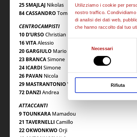
25 SMAJLAJ
Nikolas
Utilizziamo i cookie per perso
84 CASSANDRO
Tommaso
nostro traffico. Condividiamo 
di analisi dei dati web, pubbl
CENTROCAMPISTI
che hanno raccolto dal tuo uti
10 D’URSO
Christian
Selezione
16 VITA
Alessio
Necessari
del
20 GARGIULO
Mario
consenso
23 BRANCA
Simone
24 ICARDI
Simone
26 PAVAN
Nicola
29 MASTRANTONIO
Valerio
Rifiuta
72 DANZI
Andrea
ATTACCANTI
9 TOUNKARA
Mamadou
21 TAVERNELLI
Camillo
22 OKWONKWO
Orji