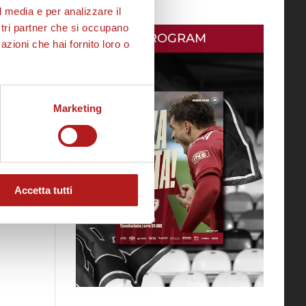
l media e per analizzare il
ostri partner che si occupano
MATCH PROGRAM
azioni che hai fornito loro o
Marketing
Accetta tutti