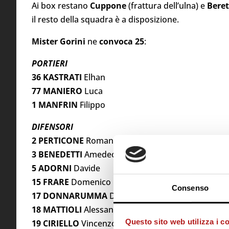
Ai box restano
Cuppone
(frattura dell’ulna) e
Bere
il resto della squadra è a disposizione.
Mister Gorini
ne
convoca 25
:
PORTIERI
36 KASTRATI
Elhan
77 MANIERO
Luca
1 MANFRIN
Filippo
DIFENSORI
2 PERTICONE
Romano
3 BENEDETTI
Amedeo
5 ADORNI
Davide
15 FRARE
Domenico
Consenso
17 DONNARUMMA
Daniele
18 MATTIOLI
Alessandro
Questo sito web utilizza i c
19 CIRIELLO
Vincenzo