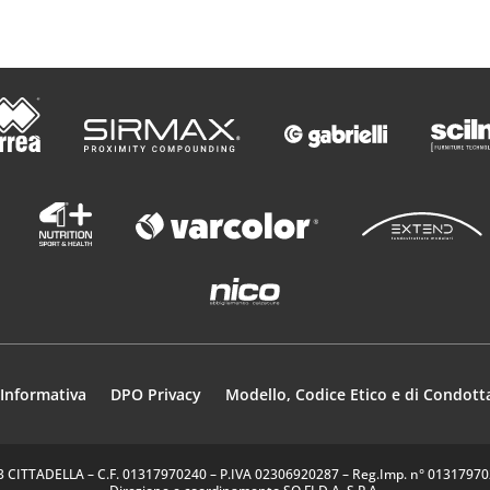
Informativa
DPO Privacy
Modello, Codice Etico e di Condott
35013 CITTADELLA – C.F. 01317970240 – P.IVA 02306920287 – Reg.Imp. n° 0131797024