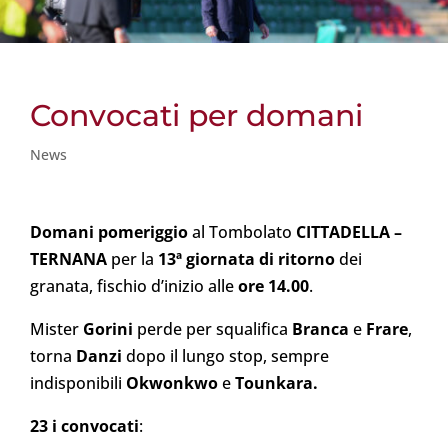
Convocati per domani
News
Domani pomeriggio
al Tombolato
CITTADELLA
–
TERNANA
per la
13ª giornata di ritorno
dei
granata, fischio d’inizio alle
ore 14.00
.
Mister
Gorini
perde per squalifica
Branca
e
Frare
,
torna
Danzi
dopo il lungo stop, sempre
indisponibili
Okwonkwo
e
Tounkara.
23 i convocati
: