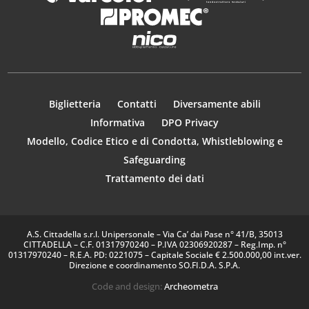
Biglietteria
Contatti
Diversamente abili
Informativa
DPO Privacy
Modello, Codice Etico e di Condotta, Whistleblowing e
Safeguarding
Trattamento dei dati
A.S. Cittadella s.r.l. Unipersonale – Via Ca’ dai Pase n° 41/B, 35013
CITTADELLA – C.F. 01317970240 – P.IVA 02306920287 – Reg.Imp. n°
01317970240 – R.E.A. PD: 0221075 – Capitale Sociale € 2.500.000,00 int.ver.
Direzione e coordinamento SO.FI.D.A. S.P.A.
Code and design:
Archeometra