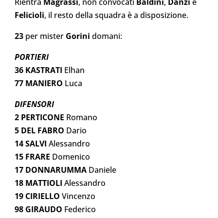
Rientra
Magrassi
, non convocati
Baldini
,
Danzi
e
Felicioli
, il resto della squadra è a disposizione.
23
per mister
Gorini
domani:
PORTIERI
36 KASTRATI
Elhan
77 MANIERO
Luca
DIFENSORI
2 PERTICONE
Romano
5
DEL FABRO
Dario
14 SALVI
Alessandro
15 FRARE
Domenico
17 DONNARUMMA
Daniele
18 MATTIOLI
Alessandro
19 CIRIELLO
Vincenzo
98 GIRAUDO
Federico