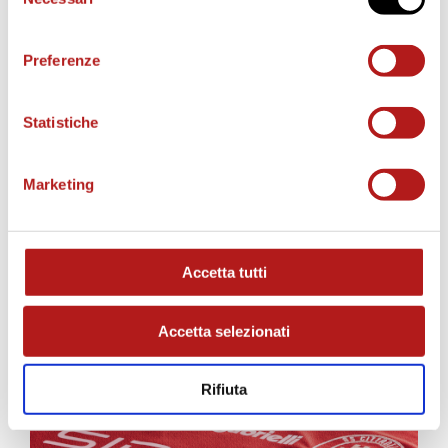
del
consenso
Preferenze
Statistiche
Marketing
AS CITTADELLA STORE
Accetta tutti
Accetta selezionati
Rifiuta