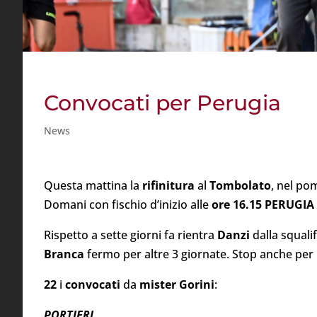
Convocati per Perugia
News
Questa mattina la
rifinitura
al
Tombolato
, nel po
Domani con fischio d’inizio alle
ore 16.15
PERUGIA 
Rispetto a sette giorni fa rientra
Danzi
dalla squali
Branca
fermo per altre 3 giornate. Stop anche per
22
i
convocati
da
mister Gorini
:
PORTIERI