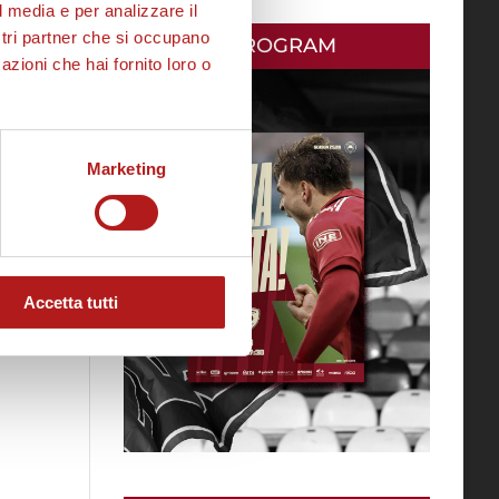
l media e per analizzare il
ostri partner che si occupano
MATCH PROGRAM
azioni che hai fornito loro o
Marketing
Accetta tutti