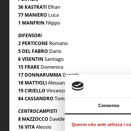
36 KASTRATI
Elhan
77 MANIERO
Luca
1 MANFRIN
Filippo
DIFENSORI
2 PERTICONE
Romano
5
DEL FABRO
Dario
6 VISENTIN
Santiago
15 FRARE
Domenico
17 DONNARUMMA
Daniele
18 MATTIOLI
Alessandro
19 CIRIELLO
Vincenzo
84 CASSANDRO
Tommaso
Consenso
CENTROCAMPISTI
8 MAZZOCCO
Davide
Questo sito web utilizza i c
16 VITA
Alessio