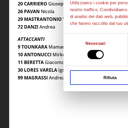
Utilizziamo i cookie per perso
20 CARRIERO
Giuseppe
nostro traffico. Condividiamo 
26 PAVAN
Nicola
di analisi dei dati web, pubbl
29 MASTRANTONIO
Valerio
che hanno raccolto dal tuo uti
72 DANZI
Andrea
Selezione
ATTACCANTI
Necessari
del
9 TOUNKARA
Mamadou
consenso
10 ANTONUCCI
Mirko
11 BERETTA
Giacomo
30 LORES VARELA
Ignacio
99 MAGRASSI
Andrea
Rifiuta