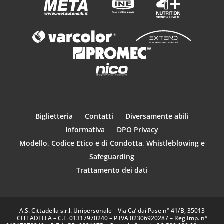
Biglietteria
Contatti
Diversamente abili
Informativa
DPO Privacy
Modello, Codice Etico e di Condotta, Whistleblowing e
Safeguarding
Trattamento dei dati
A.S. Cittadella s.r.l. Unipersonale – Via Ca’ dai Pase n° 41/B, 35013
CITTADELLA – C.F. 01317970240 – P.IVA 02306920287 – Reg.Imp. n°