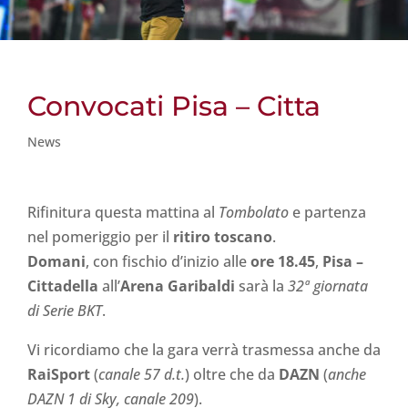
Convocati Pisa – Citta
News
Rifinitura questa mattina al
Tombolato
e partenza
nel pomeriggio per il
ritiro toscano
.
Domani
, con fischio d’inizio alle
ore 18.45
,
Pisa –
Cittadella
all’
Arena Garibaldi
sarà la
32ª giornata
di Serie BKT
.
Vi ricordiamo che la gara verrà trasmessa anche da
RaiSport
(
canale 57 d.t.
) oltre che da
DAZN
(
anche
DAZN 1 di Sky, canale 209
).