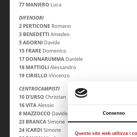
77 MANIERO
Luca
DIFENSORI
2 PERTICONE
Romano
3 BENEDETTI
Amedeo
5 ADORNI
Davide
15 FRARE
Domenico
17 DONNARUMMA
Daniele
18 MATTIOLI
Alessandro
19 CIRIELLO
Vincenzo
CENTROCAMPISTI
10 D’URSO
Christian
16 VITA
Alessio
8 MAZZOCCO
Davide
Consenso
23 BRANCA
Simone
24 ICARDI
Simone
Questo sito web utilizza i c