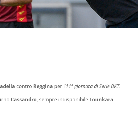
tadella
contro
Reggina
per l’
11ª giornata di Serie BKT
.
turno
Cassandro
, sempre indisponibile
Tounkara
.