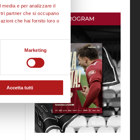
l media e per analizzare il
ostri partner che si occupano
MATCH PROGRAM
azioni che hai fornito loro o
Marketing
Accetta tutti