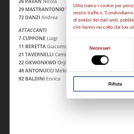
26 PAVAN
Nicola
Utilizziamo i cookie per perso
29 MASTRANTONIO
Valerio
nostro traffico. Condividiamo 
72 DANZI
Andrea
di analisi dei dati web, pubbl
che hanno raccolto dal tuo uti
ATTACCANTI
7 CUPPONE
Luigi
Selezione
11 BERETTA
Giacomo
Necessari
del
21
TAVERNELLI
Camillo
consenso
22 OKWONKWO
Orji
48 ANTONUCCI
Mirko
92 BALDINI
Enrico
Rifiuta