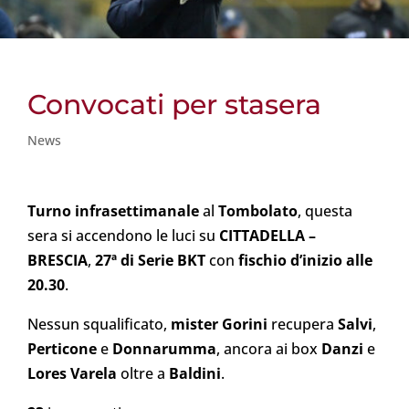
Convocati per stasera
News
Turno infrasettimanale
al
Tombolato
, questa
sera si accendono le luci su
CITTADELLA –
BRESCIA
,
27ª di Serie BKT
con
fischio d’inizio alle
20.30
.
Nessun squalificato,
mister Gorini
recupera
Salvi
,
Perticone
e
Donnarumma
, ancora ai box
Danzi
e
Lores Varela
oltre a
Baldini
.