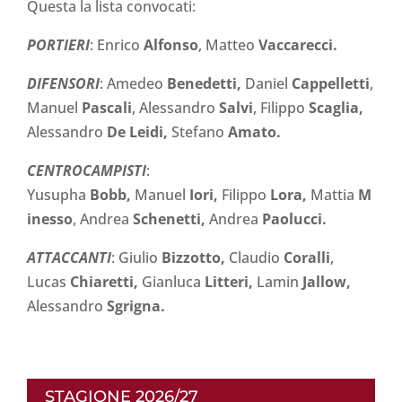
Questa la lista convocati:
PORTIERI
: Enrico
Alfonso
, Matteo
Vaccarecci.
DIFENSORI
: Amedeo
Benedetti,
Daniel
Cappelletti
,
Manuel
Pascali
, Alessandro
Salvi
, Filippo
Scaglia,
Alessandro
De Leidi,
Stefano
Amato.
CENTROCAMPISTI
:
Yusupha
Bobb,
Manuel
Iori,
Filippo
Lora
,
Mattia
M
inesso
, Andrea
Schenetti,
Andrea
Paolucci.
ATTACCANTI
: Giulio
Bizzotto,
Claudio
Coralli
,
Lucas
Chiaretti
,
Gianluca
Litteri,
Lamin
Jallow,
Alessandro
Sgrigna.
STAGIONE 2026/27