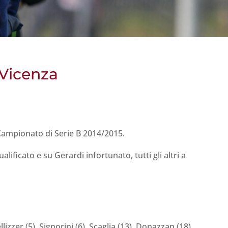
 Vicenza
Campionato di Serie B 2014/2015.
ificato e su Gerardi infortunato, tutti gli altri a
ellizzer (5), Signorini (6), Scaglia (13), Donazzan (18),