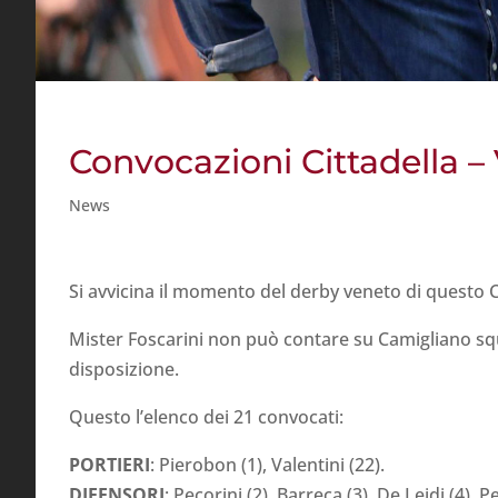
Convocazioni Cittadella –
News
Si avvicina il momento del derby veneto di questo 
Mister Foscarini non può contare su Camigliano squal
disposizione.
Questo l’elenco dei 21 convocati:
PORTIERI
: Pierobon (1), Valentini (22).
DIFENSORI
: Pecorini (2), Barreca (3), De Leidi (4), P