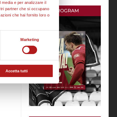
l media e per analizzare il
ostri partner che si occupano
MATCH PROGRAM
azioni che hai fornito loro o
Marketing
Accetta tutti