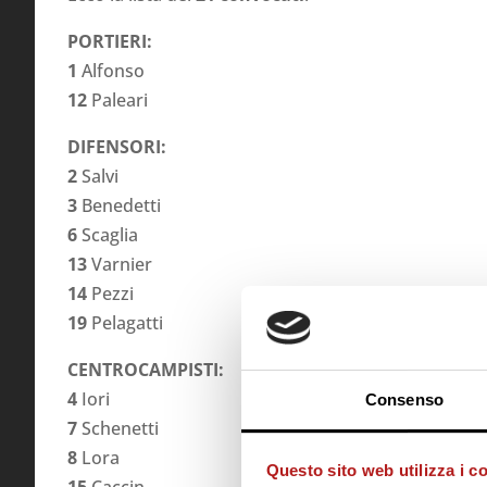
PORTIERI:
1
Alfonso
12
Paleari
DIFENSORI:
2
Salvi
3
Benedetti
6
Scaglia
13
Varnier
14
Pezzi
19
Pelagatti
CENTROCAMPISTI:
4
Iori
Consenso
7
Schenetti
8
Lora
Questo sito web utilizza i c
15
Caccin