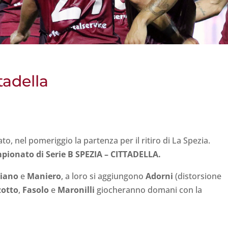
tadella
o, nel pomeriggio la partenza per il ritiro di La Spezia.
pionato di Serie B SPEZIA – CITTADELLA.
liano
e
Maniero
, a loro si aggiungono
Adorni
(distorsione
zotto
,
Fasolo
e
Maronilli
giocheranno domani con la