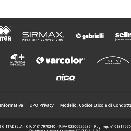
Informativa
DPO Privacy
Modello, Codice Etico e di Condott
35013 CITTADELLA – C.F. 01317970240 – P.IVA 02306920287 – Reg.Imp. n° 0131797024
Direzione e coordinamento SO.FI.D.A. S.P.A.