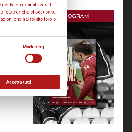
l media e per analizzare il
ostri partner che si occupano
MATCH PROGRAM
azioni che hai fornito loro o
Marketing
Accetta tutti