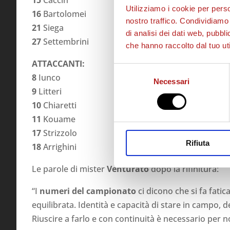
Utilizziamo i cookie per perso
16
Bartolomei
nostro traffico. Condividiamo 
21
Siega
di analisi dei dati web, pubbl
27
Settembrini
che hanno raccolto dal tuo uti
ATTACCANTI:
Selezione
8
Iunco
Necessari
del
9
Litteri
consenso
10
Chiaretti
11
Kouame
17
Strizzolo
Rifiuta
18
Arrighini
Le parole di mister
Venturato
dopo la rifinitura:
“I
numeri del campionato
ci dicono che si fa fatic
equilibrata. Identità e capacità di stare in campo,
Riuscire a farlo e con continuità è necessario per non