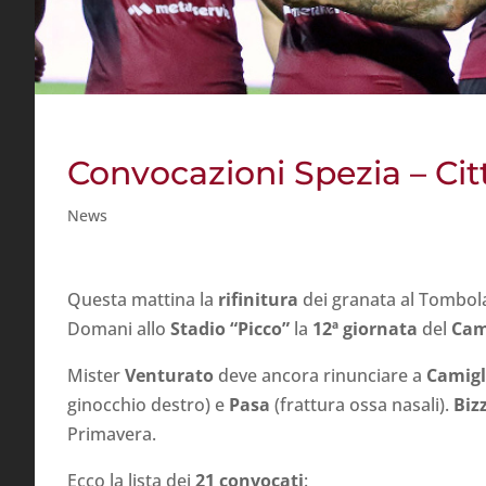
Convocazioni Spezia – Cit
News
Questa mattina la
rifinitura
dei granata al Tombolat
Domani allo
Stadio “Picco”
la
12ª giornata
del
Cam
Mister
Venturato
deve ancora rinunciare a
Camig
ginocchio destro) e
Pasa
(frattura ossa nasali).
Biz
Primavera.
Ecco la lista dei
21 convocati
: